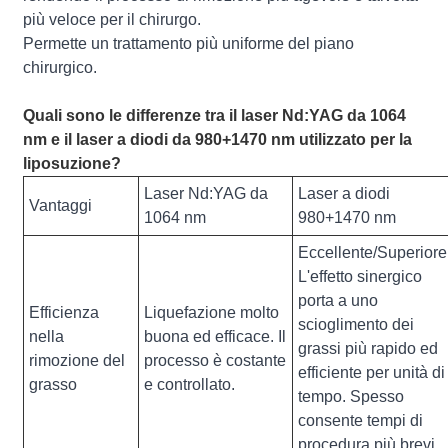
più veloce per il chirurgo.
Permette un trattamento più uniforme del piano
chirurgico.
Quali sono le differenze tra il laser Nd:YAG da 1064
nm e il laser a diodi da 980+1470 nm utilizzato per la
liposuzione?
Laser Nd:YAG da
Laser a diodi
Vantaggi
1064 nm
980+1470 nm
Eccellente/Superiore
L'effetto sinergico
porta a uno
Efficienza
Liquefazione molto
scioglimento dei
nella
buona ed efficace. Il
grassi più rapido ed
rimozione del
processo è costante
efficiente per unità di
grasso
e controllato.
tempo. Spesso
consente tempi di
procedura più brevi.