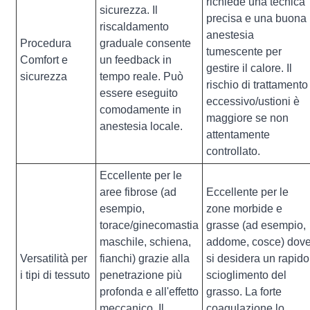
richiede una tecnica
sicurezza. Il
precisa e una buona
riscaldamento
anestesia
Procedura
graduale consente
tumescente per
Comfort e
un feedback in
gestire il calore. Il
sicurezza
tempo reale. Può
rischio di trattamento
essere eseguito
eccessivo/ustioni è
comodamente in
maggiore se non
anestesia locale.
attentamente
controllato.
Eccellente per le
aree fibrose (ad
Eccellente per le
esempio,
zone morbide e
torace/ginecomastia
grasse (ad esempio,
maschile, schiena,
addome, cosce) dov
Versatilità per
fianchi) grazie alla
si desidera un rapido
i tipi di tessuto
penetrazione più
scioglimento del
profonda e all'effetto
grasso. La forte
meccanico. Il
coagulazione lo