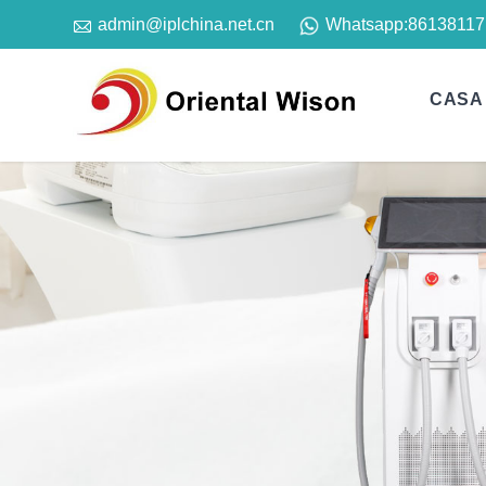

Whatsapp:
86138117
admin@iplchina.net.cn
CASA