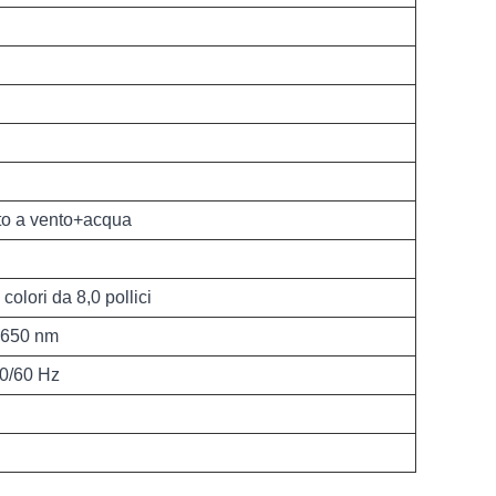
o a vento+acqua
olori da 8,0 pollici
 650 nm
50/60 Hz