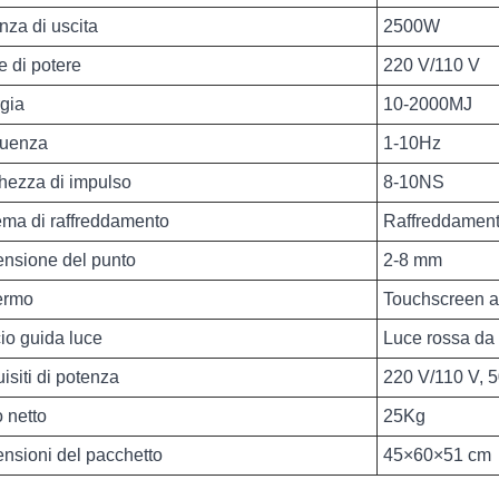
nza di uscita
2500W
e di potere
220 V/110 V
gia
10-2000MJ
quenza
1-10Hz
hezza di impulso
8-10NS
ema di raffreddamento
Raffreddament
nsione del punto
2-8 mm
ermo
Touchscreen a c
io guida luce
Luce rossa da
isiti di potenza
220 V/110 V, 
 netto
25Kg
nsioni del pacchetto
45×60×51 cm