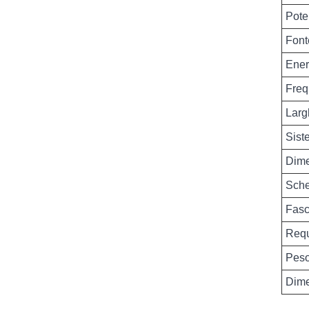
Pote
Font
Ener
Fre
Larg
Sist
Dime
Sch
Fasc
Requ
Peso
Dime