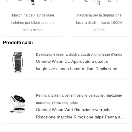
Macchina depilatrice laser
Macchina per la depilazione
indolore per bikini salone di
laser a diodi in titanio 1600w
bellezza Spa
808nm
Prodotti caldi
Depilazione laser a diodi a quattro lunghezze d'onda
Oriental Wison CE Approvato a quattro
lunghezze d'onda Laser a diodi Depilazione
1600w 2000w Laser a diodi 808nm Macchina
per laser di bellezza per la cura della pelle. Per
più di dieci anni, Beijing Oriental Wison
Penna al plasma per rimozione verruche, rimozione
Technology Co., Ltd. si è concentrata sulla
macchie, rimozione talpe
vendita di apparecchiature di bellezza. Inoltre,
Oriental Wison Wart Rimozione verruche
abbiamo una reputazione stellare in tutto il
Rimozione macchie Rimozione talpe Penna al
mondo. E-light (IPL e RF), IPL, laser ND YAG,
plasma con approvazione CE per rimozione
RF, ecc. sono tutti inclusi nella nostra linea di
verruche, macchie e talpe Da oltre 10 anni,